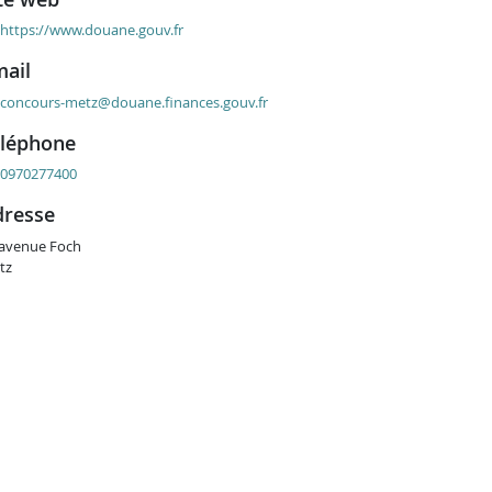
https://www.douane.gouv.fr
mail
concours-metz@douane.finances.gouv.fr
éléphone
0970277400
adresse
 avenue Foch
tz