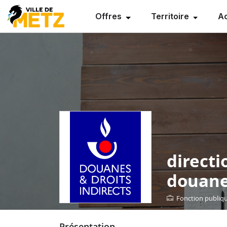
Offres
Territoire
Ac
directi
douane
Fonction publiq
présentation