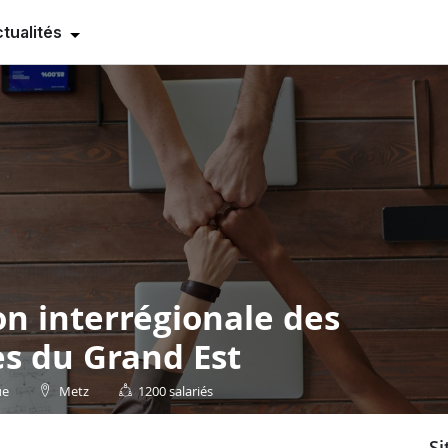
tualités
on interrégionale des
s du Grand Est
ue
Metz
1200 salariés
s